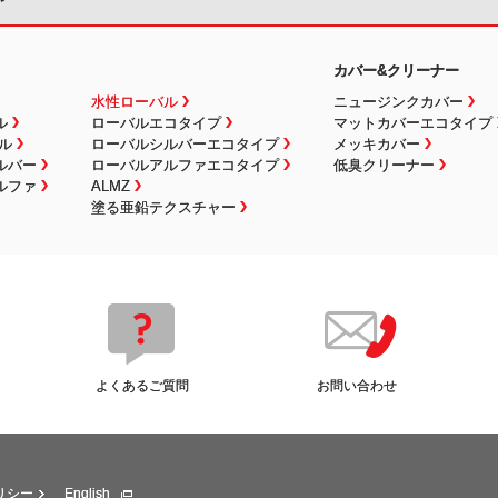
カバー&クリーナー
水性ローバル
ニュージンクカバー
ル
ローバルエコタイプ
マットカバーエコタイプ
ル
ローバルシルバーエコタイプ
メッキカバー
ルバー
ローバルアルファエコタイプ
低臭クリーナー
ルファ
ALMZ
塗る亜鉛テクスチャー
よくあるご質問
お問い合わせ
リシー
English