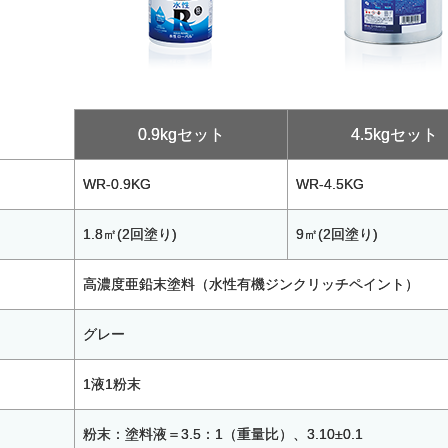
0.9kgセット
4.5kgセット
WR-0.9KG
WR-4.5KG
1.8㎡(2回塗り)
9㎡(2回塗り)
高濃度亜鉛末塗料（水性有機ジンクリッチペイント）
グレー
1液1粉末
粉末：塗料液＝3.5：1（重量比）、3.10±0.1