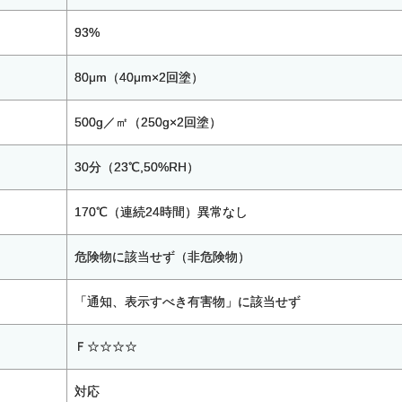
93%
80μm（40μm×2回塗）
500g／㎡（250g×2回塗）
30分（23℃,50%RH）
170℃（連続24時間）異常なし
危険物に該当せず（非危険物）
「通知、表示すべき有害物」に該当せず
Ｆ☆☆☆☆
対応