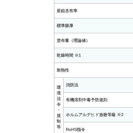
亜鉛含有率
標準膜厚
塗布量（理論値）
乾燥時間 ※1
耐熱性
消防法
環
境
法
有機溶剤中毒予防規則
令
・
ホルムアルデヒド放散等級 ※2
規
制
等
RoHS指令