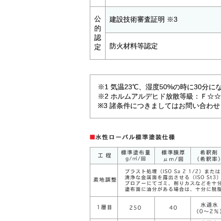
公
建設技術審査証明 ※3
的
認
防火材料等認定
定
※1 気温23℃、湿度50%の時に30
※2 ホルムアルデヒド放散等級：Ｆ☆
※3 諸条件につきましてはお問い合わ